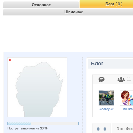
Блог
( 0 )
Основное
Шпионаж
Блог
11
Andrey Af
B00lka
Портрет заполнен на 33 %
Этот блог