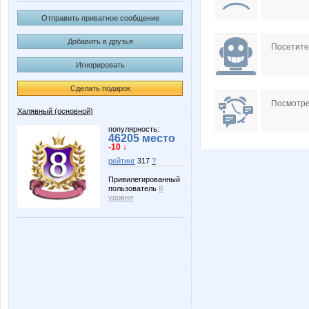
Отправить приватное сообщение
Добавить в друзья
Посетит
Игнорировать
Сделать подарок
Посмотре
Халявный (основной)
популярность:
46205 место
-10 ↓
рейтинг
317
?
Привилегированный
пользователь
8
уровня