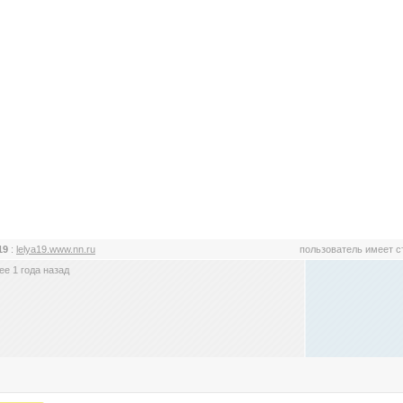
a19
:
lelya19.www.nn.ru
пользователь имеет 
е 1 года назад