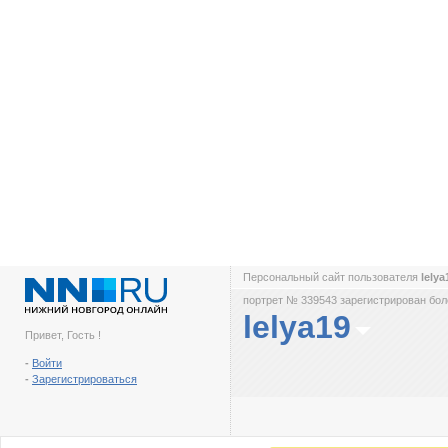
Персональный сайт пользователя
lely
портрет № 339543 зарегистрирован боле
lelya19
Привет, Гость !
-
Войти
-
Зарегистрироваться