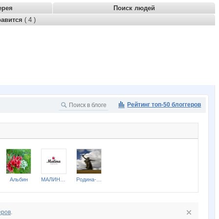
ерея
Поиск людей
равится
( 4 )
Рейтинг топ-50 блоггеров
Альбин
МАЛИНА89
Родина-Мать
еров
.