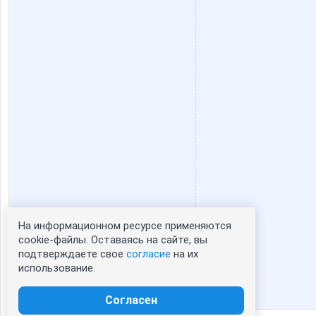
На информационном ресурсе применяются
Статистика портрета:
cookie-файлы. Оставаясь на сайте, вы
подтверждаете свое
согласие
на их
сейчас просматривают портрет - 0
использование.
зарегистрированные пользователи
посетившие портрет за 7 дней - 0
Согласен