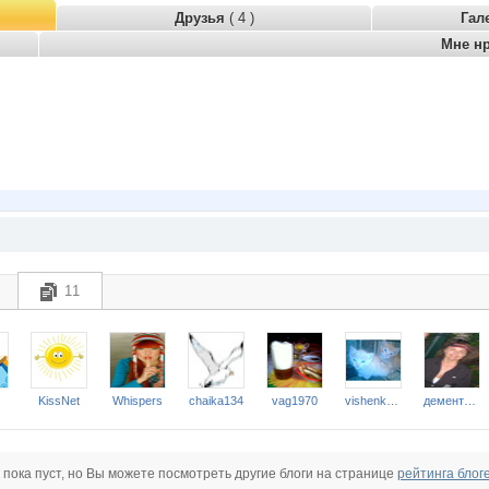
Друзья
( 4 )
Гал
Мне н
11
KissNet
Whispers
chaika134
vag1970
vishenka77
дементьева
 пока пуст, но Вы можете посмотреть другие блоги на странице
рейтинга блог